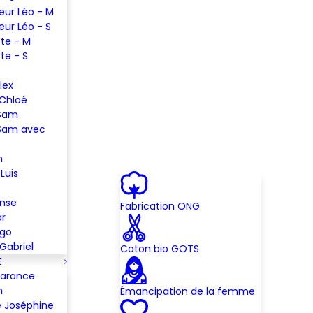
eur Léo - M
eur Léo - S
te - M
te - S
lex
 Chloé
 Sam
Sam avec
n
Luis
ense
Fabrication ONG
ar
ugo
Gabriel
Coton bio GOTS
E
Garance
m
Émancipation de la femme
 Joséphine