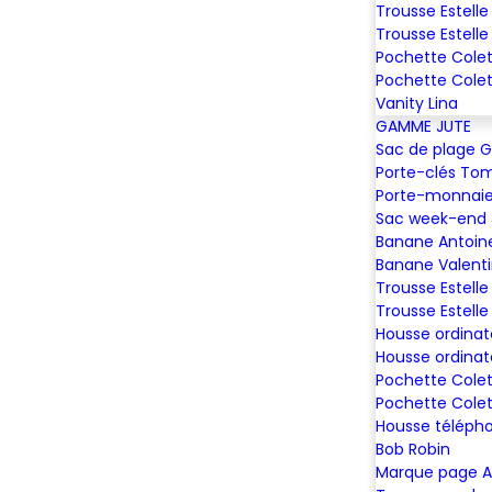
Trousse Estelle
Trousse Estelle
Pochette Colet
Pochette Colet
Vanity Lina
GAMME JUTE
Sac de plage 
Porte-clés To
Porte-monnaie
Sac week-end
Banane Antoin
Banane Valent
Trousse Estelle
Trousse Estelle
Housse ordinat
Housse ordinat
Pochette Colet
Pochette Colet
Housse téléph
Bob Robin
Marque page A