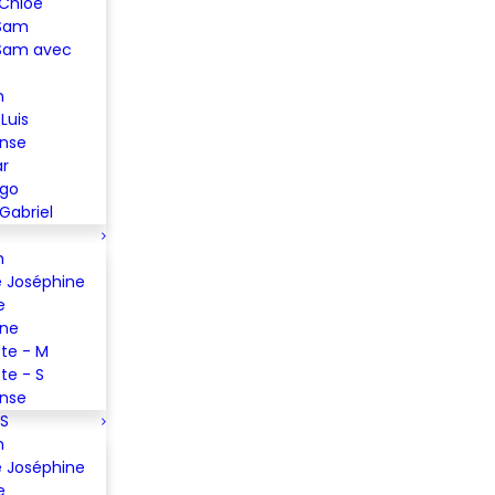
 Chloé
 Sam
Sam avec
n
Luis
ense
ar
ugo
Gabriel
m
 Joséphine
e
ine
te - M
te - S
ense
S
m
 Joséphine
e