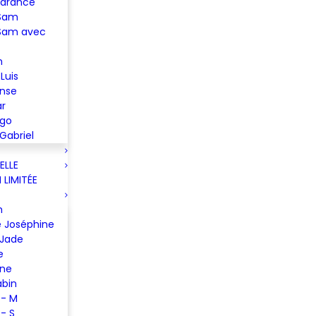
Garance
 Sam
Sam avec
n
Luis
ense
ar
ugo
Gabriel
ELLE
LIMITÉE
m
 Joséphine
 Jade
e
ine
abin
 - M
 - S