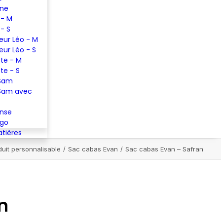
ine
 - M
 - S
eur Léo - M
eur Léo - S
te - M
te - S
 Sam
Sam avec
ense
ugo
atières
duit personnalisable
Sac cabas Evan
Sac cabas Evan – Safran
n