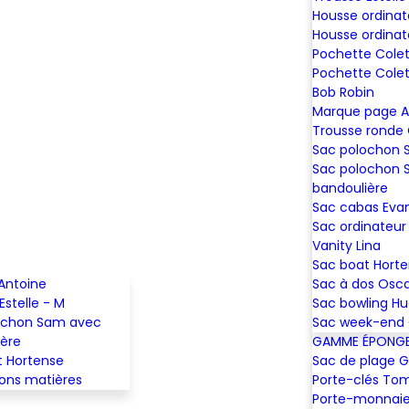
Housse ordinat
Housse ordinat
Pochette Colet
Pochette Colet
Bob Robin
Marque page A
Trousse ronde
Sac polochon
Sac polochon 
bandoulière
Sac cabas Eva
Sac ordinateur 
Vanity Lina
Sac boat Hort
Antoine
Sac à dos Osc
Estelle - M
Sac bowling H
ochon Sam avec
Sac week-end 
ière
GAMME ÉPONG
t Hortense
Sac de plage 
lons matières
Porte-clés To
Porte-monnaie