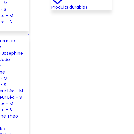
 - M
Produits durables
 - S
te - M
te - S
Garance
m
 Joséphine
 Jade
e
ine
 - M
 - S
eur Léo - M
eur Léo - S
te - M
te - S
one Théo
lex