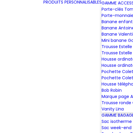
PRODUITS PERSONNALISABLES
GAMME ACCESS
Porte-clés To
Porte-monnaie
Banane enfant
Banane Antoin
Banane Valent
Mini banane G
Trousse Estelle
Trousse Estelle
Housse ordinat
Housse ordinat
Pochette Colet
Pochette Colet
Housse téléph
Bob Robin
Marque page A
Trousse ronde
Vanity Lina
GAMME BAGAGE
Sac isotherme 
Sac week-end