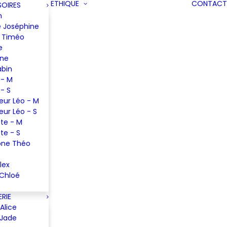
ETHIQUE
CONTACT
OIRES
m
 Joséphine
 Timéo
e
ine
abin
 - M
 - S
eur Léo - M
eur Léo - S
te - M
te - S
one Théo
lex
 Chloé
RIE
Alice
 Jade