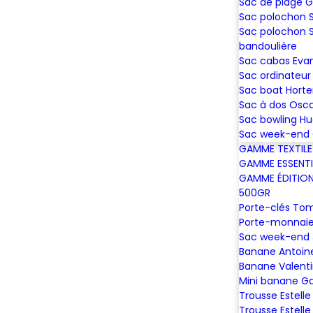
Sac de plage 
Sac polochon
Sac polochon 
bandoulière
Sac cabas Eva
Sac ordinateur 
Sac boat Hort
Sac à dos Osc
Sac bowling H
Sac week-end 
GAMME TEXTILE
GAMME ESSENTI
GAMME ÉDITION 
500GR
Porte-clés To
Porte-monnaie
Sac week-end
Banane Antoin
Banane Valent
Mini banane G
Trousse Estelle
Trousse Estelle