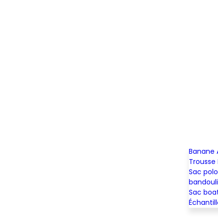
Banane 
Trousse 
Sac pol
bandoul
Sac boa
Échantil