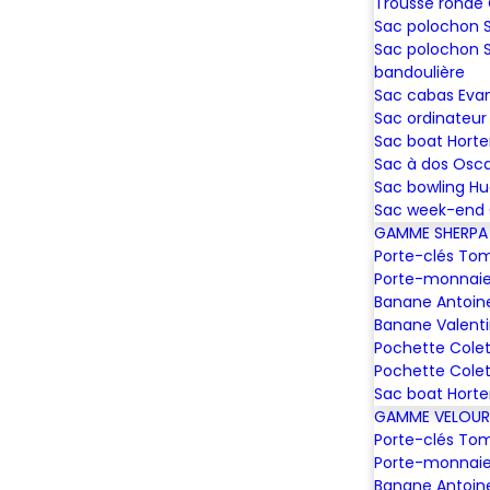
Trousse ronde
Sac polochon
Sac polochon 
bandoulière
Sac cabas Eva
Sac ordinateur 
Sac boat Hort
Sac à dos Osc
Sac bowling H
Sac week-end 
GAMME SHERPA
Porte-clés To
Porte-monnaie
Banane Antoin
Banane Valent
Pochette Colet
Pochette Colet
Sac boat Hort
GAMME VELOUR
Porte-clés To
Porte-monnaie
Banane Antoin