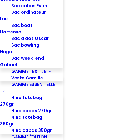
Sac cabas Evan
Sac ordinateur
Luis
Sac boat
Hortense
Sac à dos Oscar
Sac bowling
Hugo
Sac week-end
Pochette Colette S - Velours brique
Gabriel
GAMME TEXTILE
Veste Camille
GAMME ESSENTIELLE
Nino totebag
270gr
Nino cabas 270gr
Nina totebag
350gr
Nina cabas 350gr
GAMME ÉDITION