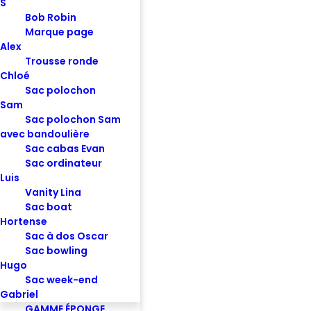
S
Bob Robin
Marque page
Alex
Trousse ronde
Chloé
Sac polochon
Sam
Sac polochon Sam
avec bandoulière
Sac cabas Evan
Sac ordinateur
Luis
Vanity Lina
Sac boat
Hortense
Sac à dos Oscar
Sac bowling
Hugo
Sac week-end
Gabriel
Pochette Colette S - Velours noir
GAMME ÉPONGE