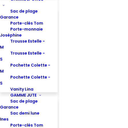
Sac de plage
Garance
Porte-clés Tom
Porte-monnaie
Joséphine
Trousse Estelle -
M
Trousse Estelle -
S
Pochette Colette -
7 Rue de l’Abbé de l’Épée
M
75005 PARIS
Pochette Colette -
commercial@studio-by-hindbag.fr
S
Tél : +33 6 22 75 54 75
Vanity Lina
GAMME JUTE
Sac de plage
ACCÈS RAPIDES
Garance
Sac demi lune
Ines
Nos Offres
Porte-clés Tom