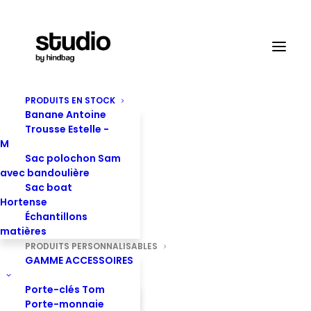
PRODUITS EN STOCK
Produits personnalisables
Banane Antoine
Trousse Estelle -
Accueil
Produit personnalisable
Pochette Colette - S
M
Velours
Sac polochon Sam
avec bandoulière
Sac boat
Hortense
Échantillons
matières
PRODUITS PERSONNALISABLES
GAMME ACCESSOIRES
Porte-clés Tom
Porte-monnaie