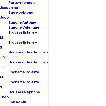
Éthique
Porte-monnaie
Blog
Joséphine
Sac week-end
FAQ
Jade
Contact
Banane Antoine
Banane Valentine
INFOS RÉGLEMENTAIRES
Trousse Estelle -
M
Politique de confidentialité
Trousse Estelle -
Conditions générales de vente
S
Mentions légales
Housse ordinateur Léo
- M
Housse ordinateur Léo
NEWSLETTER
- S
Pochette Colette -
M
E-mail
Pochette Colette -
S
Housse téléphone
Théo
Bob Robin