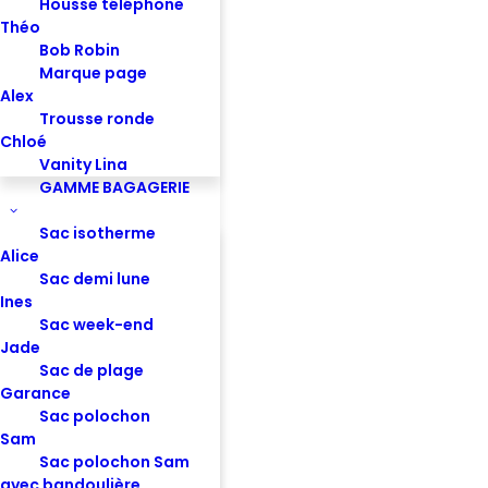
Housse téléphone
Théo
Bob Robin
Pochette Colette S - Velours beige
Marque page
Alex
Trousse ronde
Chloé
Vanity Lina
GAMME BAGAGERIE
Sac isotherme
Alice
Sac demi lune
Ines
Sac week-end
Jade
Sac de plage
Garance
Sac polochon
Sam
Sac polochon Sam
avec bandoulière