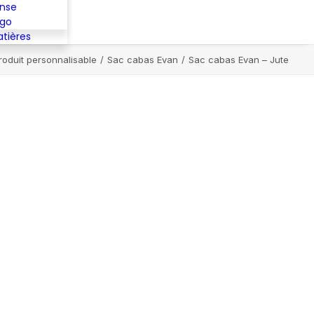
ense
ugo
atières
roduit personnalisable
Sac cabas Evan
Sac cabas Evan – Jute