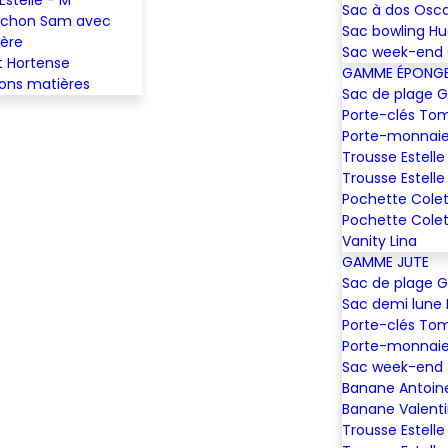
Sac à dos Osc
ochon Sam avec
Sac bowling H
ière
Sac week-end 
t Hortense
GAMME ÉPONG
lons matières
Sac de plage 
Porte-clés To
Porte-monnaie
Trousse Estelle
Trousse Estelle
Pochette Colet
Pochette Colet
Vanity Lina
GAMME JUTE
Sac de plage 
Sac demi lune 
Porte-clés To
Porte-monnaie
Sac week-end
Banane Antoin
Banane Valent
Trousse Estelle