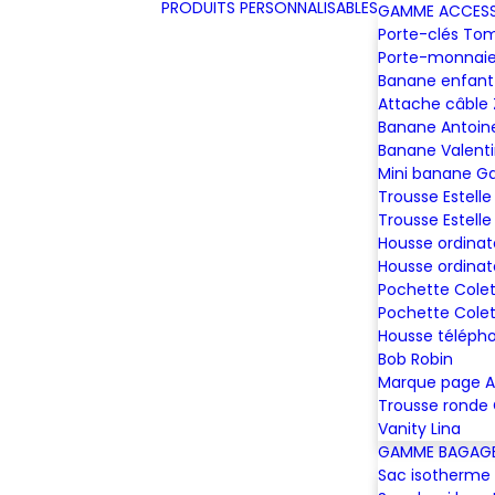
PRODUITS PERSONNALISABLES
GAMME ACCESS
Porte-clés To
Porte-monnaie
Banane enfant
Attache câble
Banane Antoin
Banane Valent
Mini banane G
Trousse Estelle
Trousse Estelle
Housse ordinat
Housse ordinat
Pochette Colet
Pochette Colet
Housse téléph
Bob Robin
Marque page A
Trousse ronde
Vanity Lina
GAMME BAGAGE
Sac isotherme 