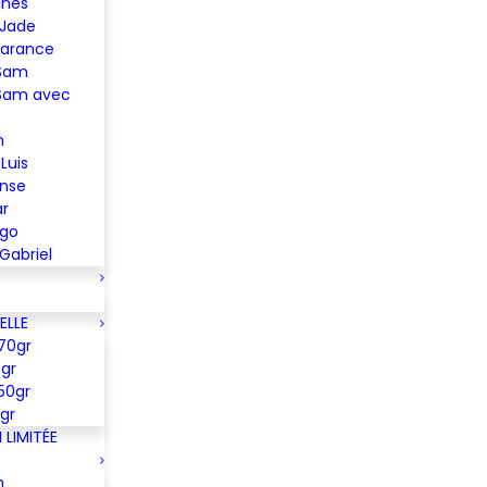
Ines
 Jade
Garance
 Sam
Sam avec
n
Luis
ense
ar
ugo
Gabriel
ELLE
70gr
gr
50gr
gr
LIMITÉE
m