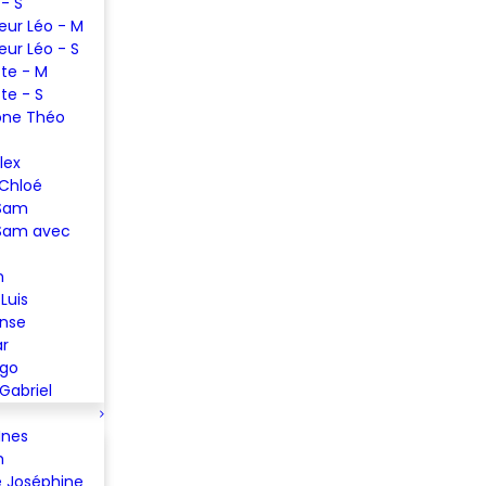
 - S
eur Léo - M
eur Léo - S
te - M
te - S
one Théo
lex
 Chloé
 Sam
Sam avec
n
Luis
ense
ar
ugo
Gabriel
Ines
m
 Joséphine