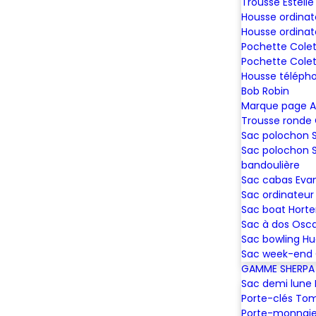
Trousse Estelle
Housse ordinat
Housse ordinat
Pochette Colet
Pochette Colet
Housse téléph
Bob Robin
Marque page A
Trousse ronde
Sac polochon
Sac polochon 
bandoulière
Sac cabas Eva
Sac ordinateur 
Sac boat Hort
Sac à dos Osc
Sac bowling H
Sac week-end 
GAMME SHERPA
Sac demi lune 
Porte-clés To
Porte-monnaie