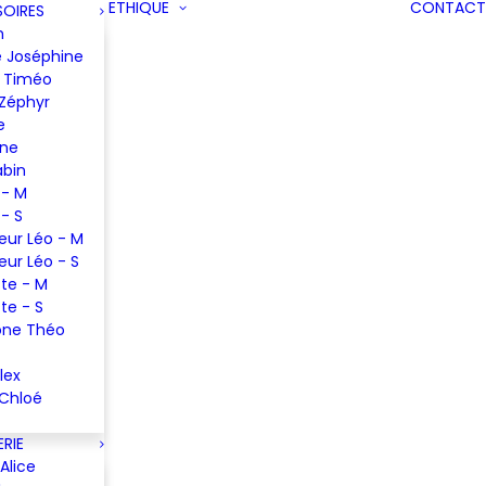
ETHIQUE
CONTACT
OIRES
m
 Joséphine
 Timéo
 Zéphyr
e
ine
abin
 - M
 - S
eur Léo - M
eur Léo - S
te - M
te - S
one Théo
lex
 Chloé
RIE
Alice