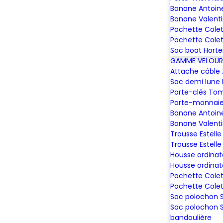
Banane Antoin
Banane Valent
Pochette Colet
Pochette Colet
Sac boat Hort
GAMME VELOUR
Attache câble
Sac demi lune 
Porte-clés To
Porte-monnaie
Banane Antoin
Banane Valent
Trousse Estelle
Trousse Estelle
Housse ordinat
Housse ordinat
Pochette Colet
Pochette Colet
Sac polochon
Sac polochon 
bandoulière