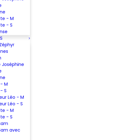
e
ine
te - M
te - S
ense
S
 Zéphyr
Ines
m
 Joséphine
e
ine
 - M
 - S
eur Léo - M
eur Léo - S
te - M
te - S
 Sam
Sam avec