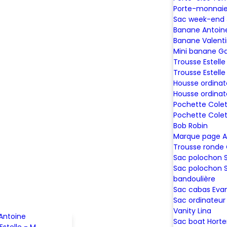
Porte-monnaie
Sac week-end
Banane Antoin
Banane Valent
Mini banane G
Trousse Estelle
Trousse Estelle
Housse ordinat
Housse ordinat
Pochette Colet
Pochette Colet
Bob Robin
Marque page A
Trousse ronde
Sac polochon
Sac polochon 
bandoulière
Sac cabas Eva
Sac ordinateur 
Vanity Lina
Antoine
Sac boat Hort
Estelle - M