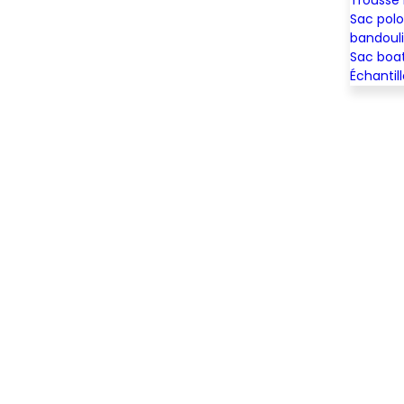
Sac pol
bandoul
Sac boa
Échantil