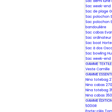
Sac demi lune 
Sac week-end
Sac de plage 
Sac polochon
Sac polochon 
bandoulière
Sac cabas Eva
Sac ordinateur 
Sac boat Hort
Sac à dos Osc
Sac bowling H
Sac week-end 
GAMME TEXTILE
Veste Camille
GAMME ESSENTI
Nino totebag 2
Nino cabas 270
Nina totebag 3
Nina cabas 350
GAMME ÉDITION 
500GR
Porte-clés To