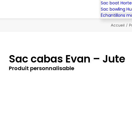
Sac boat Hort
Sac bowling H
Échantillons m
Accueil
P
Sac cabas Evan – Jute
Produit personnalisable