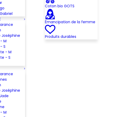
ar
Coton bio GOTS
ugo
Gabriel
E
Émancipation de la femme
Garance
m
 Joséphine
Produits durables
 - M
 - S
te - M
te - S
Garance
Ines
m
 Joséphine
 Jade
e
ine
 - M