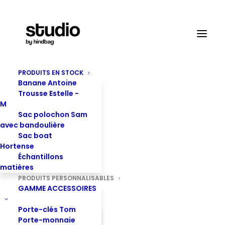
PRODUITS EN STOCK
Produits personnalisables
Banane Antoine
Trousse Estelle -
Accueil
Produit personnalisable
Banane Antoine
M
ÉDITION LIMITÉE 500gr
Sac polochon Sam
avec bandoulière
Sac boat
Hortense
Échantillons
matières
PRODUITS PERSONNALISABLES
GAMME ACCESSOIRES
Porte-clés Tom
Porte-monnaie