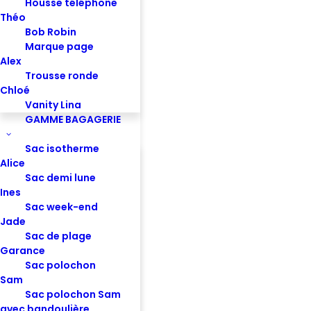
Housse téléphone
Théo
Bob Robin
Banane Antoine - Safran
Marque page
Alex
Trousse ronde
Chloé
Vanity Lina
GAMME BAGAGERIE
Sac isotherme
Alice
Sac demi lune
Ines
Sac week-end
7 Rue de l’Abbé de l’Épée
Jade
75005 PARIS
Sac de plage
commercial@studio-by-hindbag.fr
Garance
Tél : +33 6 22 75 54 75
Sac polochon
Sam
Sac polochon Sam
avec bandoulière