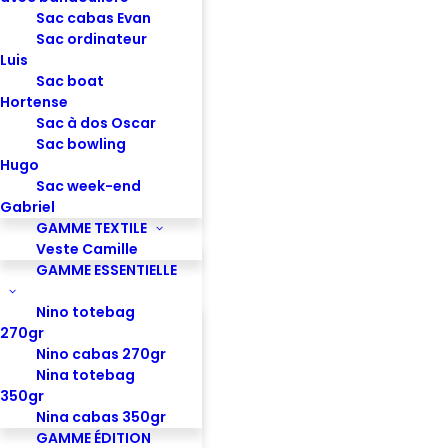
ACCÈS RAPIDES
Sac cabas Evan
Sac ordinateur
Luis
Nos Offres
Sac boat
Éthique
Hortense
Blog
Sac à dos Oscar
FAQ
Sac bowling
Contact
Hugo
Sac week-end
INFOS RÉGLEMENTAIRES
Gabriel
GAMME TEXTILE
Veste Camille
Politique de confidentialité
GAMME ESSENTIELLE
Conditions générales de vente
Mentions légales
Nino totebag
270gr
NEWSLETTER
Nino cabas 270gr
Nina totebag
350gr
E-mail
Nina cabas 350gr
GAMME ÉDITION